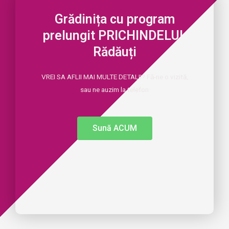
Grădinița cu program
prelungit PRICHINDELUL
Rădăuți
VREI SA AFLII MAI MULTE DETALII? Fă-ne o vizită,
sau ne auzim la telefon
Sună ACUM